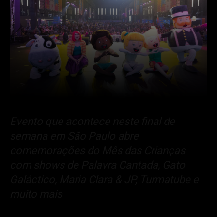
Evento que acontece neste final de
semana em São Paulo abre
comemorações do Mês das Crianças
com shows de Palavra Cantada, Gato
Galáctico, Maria Clara & JP, Turmatube e
muito mais