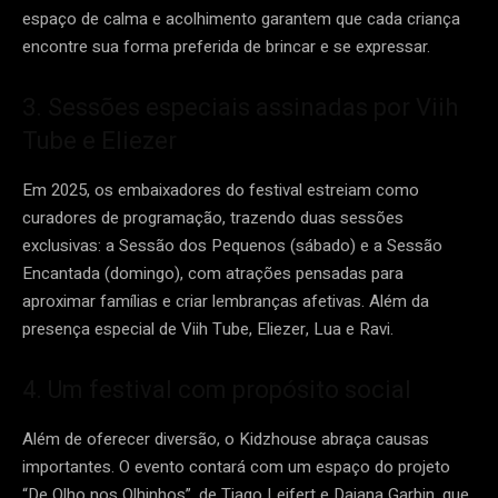
espaço de calma e acolhimento garantem que cada criança
encontre sua forma preferida de brincar e se expressar.
3. Sessões especiais assinadas por Viih
Tube e Eliezer
Em 2025, os embaixadores do festival estreiam como
curadores de programação, trazendo duas sessões
exclusivas: a Sessão dos Pequenos (sábado) e a Sessão
Encantada (domingo), com atrações pensadas para
aproximar famílias e criar lembranças afetivas. Além da
presença especial de Viih Tube, Eliezer, Lua e Ravi.
4. Um festival com propósito social
Além de oferecer diversão, o Kidzhouse abraça causas
importantes. O evento contará com um espaço do projeto
“De Olho nos Olhinhos”, de Tiago Leifert e Daiana Garbin, que