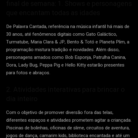
final de semana: 1. Shows e personagens
que encantam todas as idades
De Palavra Cantada, referência na música infantil há mais de
30 anos, até fenômenos digitais como Gato Galáctico,
Turmatube, Maria Clara & JP, Bento & Totó e Planeta Plim, a
programação mistura tradição e novidades. Além disso,
personagens amados como Bob Esponja, Patrulha Canina,
Dora, Lady Bug, Peppa Pig e Hello Kitty estarão presentes
para fotos e abraços.
2. Atividades interativas para brincar o
dia inteiro
Com o objetivo de promover diversão fora das telas,
diferentes espaços e atividades prometem agitar a criançada.
Piscinas de bolinhas, oficinas de slime, circuitos de aventura,
jogos de dança, camarim kids, biblioteca encantada e até um