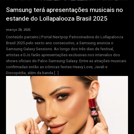
Samsung terá apresentações musicais no
estande do Lollapalooza Brasil 2025
março 28, 2025
Conteúdo parceiro | Portal Nextpop Patrocinadora do Lollapalooza
Brasil 2025 pelo sexto ano consecutivo, a Samsung anuncia o
Samsung Galaxy Sessions. Ao longo dos três dias de festival,
artistas e DJs farão apresentações exclusivas nos intervalos dos
shows oficiais do Palco Samsung Galaxy. Entre as atrações musicais
confirmadas estão as icônicas festas Heavy Love, Javali e
Discopédia, além da banda […]