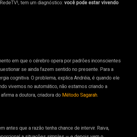
RedeTV!, tem um diagnóstico:
você pode estar vivendo
mento em que o cérebro opera por padrões inconscientes
estionar se ainda fazem sentido no presente. Para a
gia cognitiva. O problema, explica Andréia, é quando ele
ando vivemos no automático, não estamos criando a
afirma a doutora, criadora do
Método Sagarah
.
antes que a razão tenha chance de intervir. Raiva,
porcional a situações simples — e depois vem o