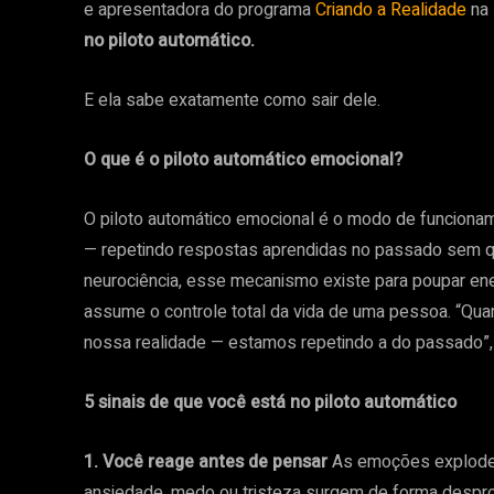
e apresentadora do programa
Criando a Realidade
na 
no piloto automático.
E ela sabe exatamente como sair dele.
O que é o piloto automático emocional?
O piloto automático emocional é o modo de funciona
— repetindo respostas aprendidas no passado sem qu
neurociência, esse mecanismo existe para poupar ener
assume o controle total da vida de uma pessoa. “Qu
nossa realidade — estamos repetindo a do passado”, 
5 sinais de que você está no piloto automático
1. Você reage antes de pensar
As emoções explodem 
ansiedade, medo ou tristeza surgem de forma despro