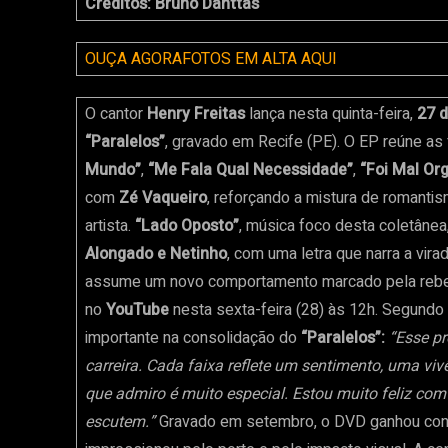
Créditos: Bruno Danttas
OUÇA AGORA
FOTOS EM ALTA AQUI
O cantor
Henry Freitas
lança nesta quinta-feira,
27 
“Paralelos”
, gravado em Recife (PE). O EP reúne as
Mundo”
,
“Me Fala Qual Necessidade”
,
“Foi Mal Or
com
Zé Vaqueiro
, reforçando a mistura de romanti
artista.
“Lado Oposto”
, música foco desta coletâne
Alongado e Netinho
, com uma letra que narra a vir
assume um novo comportamento marcado pela rebeldi
no
YouTube
nesta sexta-feira (28) às 12h. Segundo
importante na consolidação do
“Paralelos”:
“Esse p
carreira. Cada faixa reflete um sentimento, uma vivê
que admiro é muito especial. Estou muito feliz com
escutem.”
Gravado em setembro, o DVD ganhou cont