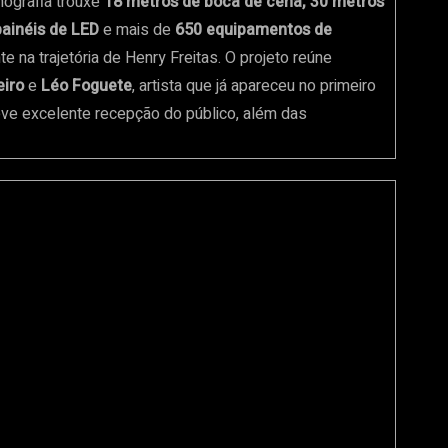
nografia trouxe
18 metros de boca de cena, 30 metros
painéis de LED
e mais de
650 equipamentos de
e na trajetória de Henry Freitas. O projeto reúne
eiro
e
Léo Foguete
, artista que já apareceu no primeiro
eve excelente recepção do público, além das