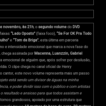
de novembro, às 21h
, o
segundo volume
do
DVD
 faixas
“Lado Oposto”
(faixa foco),
“Se For OK Pra Todo
gulho”
e
“Tom da Briga”
, esta última em parceria
smo e intensidade emocional que marca a nova fase do
a, chega assinada por
Macenna, Luanzzin, Gabriel
ada emocional de alguém que, após sofrer por desilusão,
a. O clipe chega no canal oficial de Henry
 o cantor, este novo volume representa mais um passo
rojeto está sendo um divisor de águas na minha
ncia, e poder dividir isso com o público e com artistas
 o resultado e ansioso para que todos assistam e
ornos grandiosos, apoiado por uma estrutura que