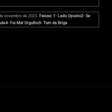
de novembro de 2025
Faixas:
1- Lado Oposto
2- Se
ade
4- Foi Mal Orgulho
5- Tom da Briga