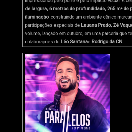
impressionou pelo porte e pelo impacto visual. A ce
de largura, 6 metros de profundidade, 265 m² de 
iluminação
, construindo um ambiente cênico marcant
participações especiais de
Lauana Prado, Zé Vaqu
volume, lançado em outubro, em uma parceria que t
colaborações de
Léo Santana
e
Rodrigo da CN.