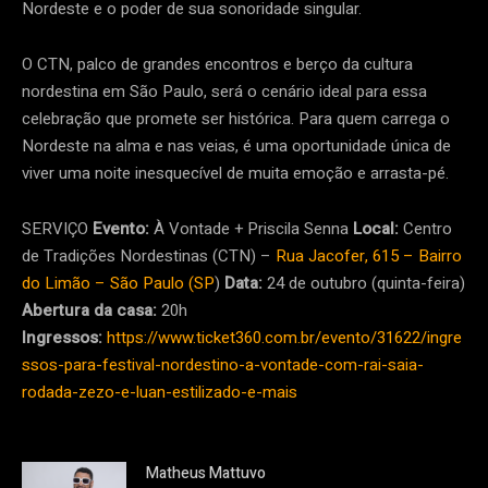
Nordeste e o poder de sua sonoridade singular.
O CTN, palco de grandes encontros e berço da cultura
nordestina em São Paulo, será o cenário ideal para essa
celebração que promete ser histórica. Para quem carrega o
Nordeste na alma e nas veias, é uma oportunidade única de
viver uma noite inesquecível de muita emoção e arrasta-pé.
SERVIÇO
Evento:
À Vontade + Priscila Senna
Local:
Centro
de Tradições Nordestinas (CTN) –
Rua Jacofer, 615 – Bairro
do Limão – São Paulo (SP
)
Data:
24 de outubro (quinta-feira)
Abertura da casa:
20h
Ingressos:
https://www.ticket360.com.br/evento/31622/ingre
ssos-para-festival-nordestino-a-vontade-com-rai-saia-
rodada-zezo-e-luan-estilizado-e-mais
Matheus Mattuvo