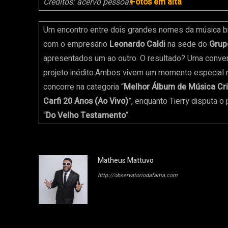
Créditos: acervo pessoal
Fotos em alta
Um encontro entre dois grandes nomes da música bra
com o empresário
Leonardo Caldi
na sede do
Grup
apresentados um ao outro. O resultado? Uma conver
projeto inédito.Ambos vivem um momento especial na
concorre na categoria “
Melhor Álbum de Música Cr
Carfi 20 Anos (Ao Vivo)
”, enquanto Tierry disputa o
“
Do Velho Testamento
“.
Matheus Mattuvo
http://observatoriodafama.com