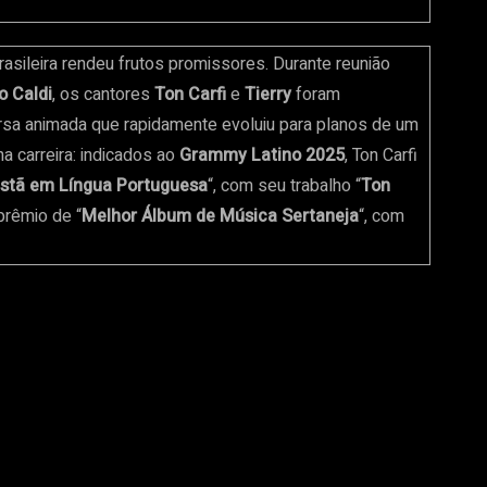
sileira rendeu frutos promissores. Durante reunião
o Caldi
, os cantores
Ton Carfi
e
Tierry
foram
sa animada que rapidamente evoluiu para planos de um
 carreira: indicados ao
Grammy Latino 2025
, Ton Carfi
istã em Língua Portuguesa
“, com seu trabalho “
Ton
 prêmio de “
Melhor Álbum de Música Sertaneja
“, com