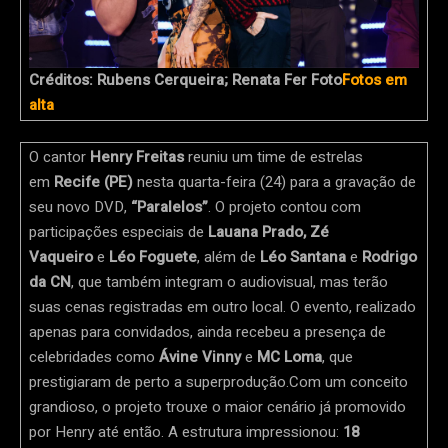
Créditos: Rubens Cerqueira; Renata Fer Foto
Fotos em
alta
O cantor
Henry Freitas
reuniu um time de estrelas
em
Recife (PE)
nesta quarta-feira (24) para a gravação de
seu novo DVD,
“Paralelos”
. O projeto contou com
participações especiais de
Lauana Prado, Zé
Vaqueiro
e
Léo Foguete
, além de
Léo Santana
e
Rodrigo
da CN
, que também integram o audiovisual, mas terão
suas cenas registradas em outro local. O evento, realizado
apenas para convidados, ainda recebeu a presença de
celebridades como
Ávine Vinny
e
MC Loma
, que
prestigiaram de perto a superprodução.Com um conceito
grandioso, o projeto trouxe o maior cenário já promovido
por Henry até então. A estrutura impressionou:
18