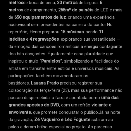
metros
de boca de cena,
30 metros
de largura,
6
metros
de comprimento,
265m² de painéis
de LED e mais
de
650 equipamentos de luz
, criando uma experiência
audiovisual sem precedentes na carreira do cantor.No
repertório, Henry preparou
15 músicas
, sendo
11
inéditas
e
4 regravações
, explorando sua versatilidade —
da emoção das canções românticas à energia contagiante
dos hits dançantes. É justamente essa pluralidade que
inspirou o título
“Paralelos”
, simbolizando a facilidade do
artista em transitar entre estilos e universos musicais. As
participações também movimentaram os
bastidores.
Lauana Prado
precisou registrar sua
colaboração na terça-feira (23), mas sua performance não
passou despercebida: a faixa é apontada como
uma das
grandes apostas do DVD
, com um refrão
viciante e
envolvente
, que promete conquistar o público.Já na noite
da gravação,
Zé Vaqueiro e Léo Foguete
subiram ao
palco e deram brilho especial ao projeto. As parcerias