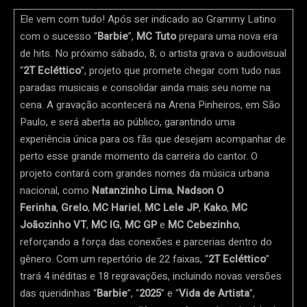
Ele vem com tudo! Após ser indicado ao Grammy Latino
com o sucesso “
Barbie
”,
MC Tuto
prepara uma nova era
de hits. No próximo sábado, 8, o artista grava o audiovisual
“
2T Ecléttico
”, projeto que promete chegar com tudo nas
paradas musicais e consolidar ainda mais seu nome na
cena. A gravação acontecerá na Arena Pinheiros, em São
Paulo, e será aberta ao público, garantindo uma
experiência única para os fãs que desejam acompanhar de
perto esse grande momento da carreira do cantor. O
projeto contará com grandes nomes da música urbana
nacional, como
Natanzinho Lima
,
Nadson O
Ferinha
,
Grelo
,
MC Hariel
,
MC Lele JP
,
Kako
,
MC
Joãozinho VT
,
MC IG
,
MC GP
e
MC Cebezinho
,
reforçando a força das conexões e parcerias dentro do
gênero. Com um repertório de 22 faixas, “
2T Ecléttico
”
trará 4 inéditas e 18 regravações, incluindo novas versões
das queridinhas “
Barbie
”, “
2025
” e “
Vida de Artista
”,