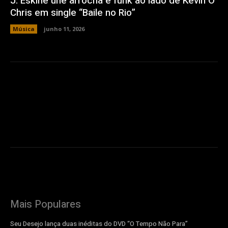
J. Eskine une arrocha e funk ao lado de Kevin O
Chris em single “Baile no Rio”
Música
junho 11, 2026
Mais Populares
Seu Desejo lança duas inéditas do DVD “O Tempo Não Para”