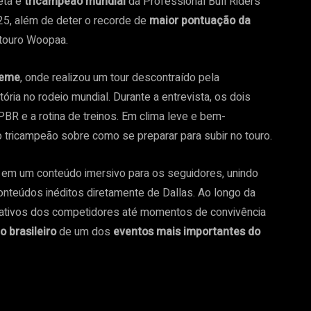
eta é
tricampeão mundial
da Professional Bull Riders
25, além de deter o recorde de
maior pontuação da
 touro Woopaa.
Leme
, onde realizou um tour descontraído pela
ória no rodeio mundial. Durante a entrevista, os dois
PBR e a rotina de treinos. Em clima leve e bem-
 tricampeão sobre como se preparar para subir no touro.
a em um conteúdo imersivo para os seguidores, unindo
conteúdos inéditos diretamente de Dallas. Ao longo da
ativos dos competidores até momentos de convivência
o brasileiro
de um dos
eventos mais importantes do