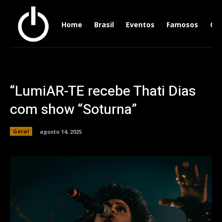
Home
Brasil
Eventos
Famosos
Ger
“LumiAR-TE recebe Thati Dias
com show “Soturna”
Geral
agosto 14, 2025