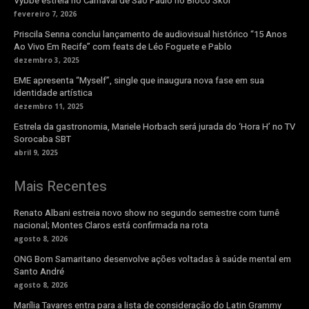
Vybbe estreia no Carnaval de São Paulo no Bloco Skol
fevereiro 7, 2026
Priscila Senna conclui lançamento de audiovisual histórico “15 Anos
Ao Vivo Em Recife” com feats de Léo Foguete e Pablo
dezembro 3, 2025
EME apresenta “Myself”, single que inaugura nova fase em sua
identidade artística
dezembro 11, 2025
Estrela da gastronomia, Mariele Horbach será jurada do ‘Hora H’ no TV
Sorocaba SBT
abril 9, 2025
Mais Recentes
Renato Albani estreia novo show no segundo semestre com turnê
nacional; Montes Claros está confirmada na rota
agosto 8, 2026
ONG Bom Samaritano desenvolve ações voltadas à saúde mental em
Santo André
agosto 8, 2026
Marília Tavares entra para a lista de consideração do Latin Grammy