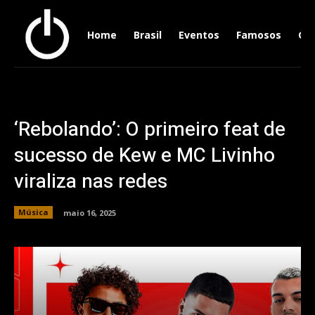
Home
Brasil
Eventos
Famosos
Ger
‘Rebolando’: O primeiro feat de
sucesso de Kew e MC Livinho
viraliza nas redes
Música
maio 16, 2025