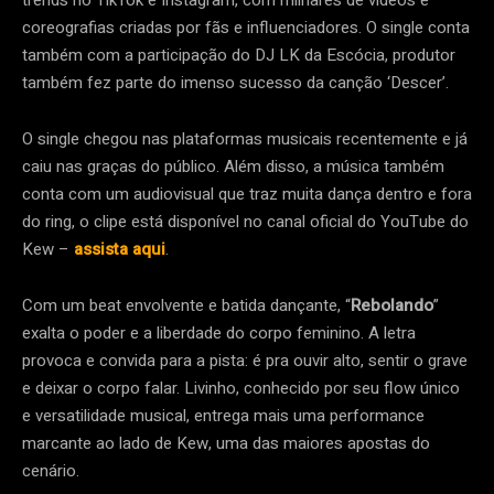
trends no TikTok e Instagram, com milhares de vídeos e
coreografias criadas por fãs e influenciadores. O single conta
também com a participação do DJ LK da Escócia, produtor
também fez parte do imenso sucesso da canção ‘Descer’.
O single chegou nas plataformas musicais recentemente e já
caiu nas graças do público. Além disso, a música também
conta com um audiovisual que traz muita dança dentro e fora
do ring, o clipe está disponível no canal oficial do YouTube do
Kew –
assista aqui
.
Com um beat envolvente e batida dançante, “
Rebolando
”
exalta o poder e a liberdade do corpo feminino. A letra
provoca e convida para a pista: é pra ouvir alto, sentir o grave
e deixar o corpo falar. Livinho, conhecido por seu flow único
e versatilidade musical, entrega mais uma performance
marcante ao lado de Kew, uma das maiores apostas do
cenário.