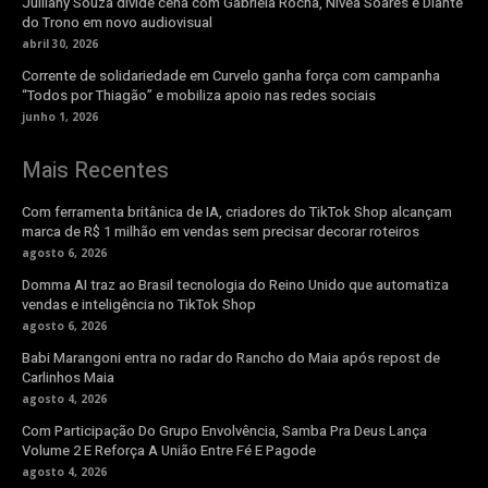
Julliany Souza divide cena com Gabriela Rocha, Nívea Soares e Diante
do Trono em novo audiovisual
abril 30, 2026
Corrente de solidariedade em Curvelo ganha força com campanha
“Todos por Thiagão” e mobiliza apoio nas redes sociais
junho 1, 2026
Mais Recentes
Com ferramenta britânica de IA, criadores do TikTok Shop alcançam
marca de R$ 1 milhão em vendas sem precisar decorar roteiros
agosto 6, 2026
Domma AI traz ao Brasil tecnologia do Reino Unido que automatiza
vendas e inteligência no TikTok Shop
agosto 6, 2026
Babi Marangoni entra no radar do Rancho do Maia após repost de
Carlinhos Maia
agosto 4, 2026
Com Participação Do Grupo Envolvência, Samba Pra Deus Lança
Volume 2 E Reforça A União Entre Fé E Pagode
agosto 4, 2026