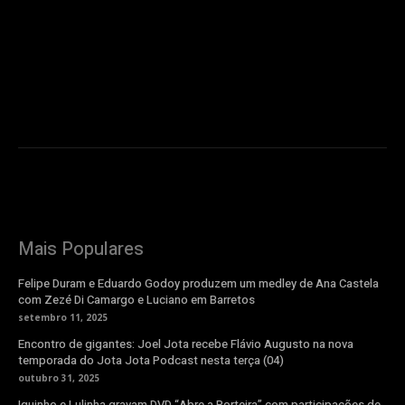
Mais Populares
Felipe Duram e Eduardo Godoy produzem um medley de Ana Castela
com Zezé Di Camargo e Luciano em Barretos
setembro 11, 2025
Encontro de gigantes: Joel Jota recebe Flávio Augusto na nova
temporada do Jota Jota Podcast nesta terça (04)
outubro 31, 2025
Iguinho e Lulinha gravam DVD “Abre a Porteira” com participações de